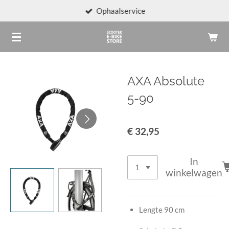
Ophaalservice
Ga
direct
naar
de
hoofdinhoud
AXA Absolute
5-90
€ 32,95
In
winkelwagen
Lengte 90 cm