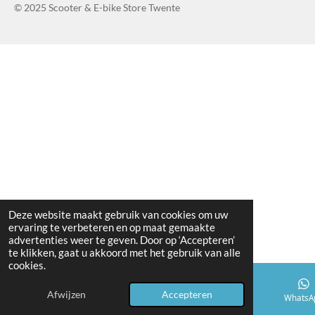
© 2025 Scooter & E-bike Store Twente
Deze website maakt gebruik van cookies om uw
ervaring te verbeteren en op maat gemaakte
advertenties weer te geven. Door op ‘Accepteren’
te klikken, gaat u akkoord met het gebruik van alle
cookies.
Afwijzen
Accepteren
Telefoonnummer
Kaart
WhatsA