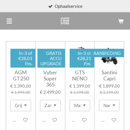
Ophaalservice
Ga
direct
naar
de
hoofdinhoud
In-3 of
GRATIS
In-3 of
AANBIEDING
€28,03
ACCU
€28,21
P.m.
UPGRADE
P.m.
AGM
Vyber
GTS
Santini
GT250
Super
NENO
Capri
365
€ 1.390,00
€ 1.399,00
€ 1.899,00
€ 2.499,00
€ 1.999,00
€ 1.599,00
€ 2.199,00
In winkelwagen
In winkelwagen
In winkelwagen
In winkelwage