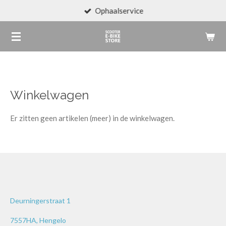
Ophaalservice
Ga
direct
naar
de
hoofdinhoud
Winkelwagen
Er zitten geen artikelen (meer) in de winkelwagen.
Deurningerstraat 1
7557HA, Hengelo