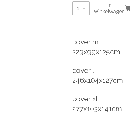
In
winkelwagen
cover m
229x99x125cm
cover l
246x104x127cm
cover xl
277x103x141cm