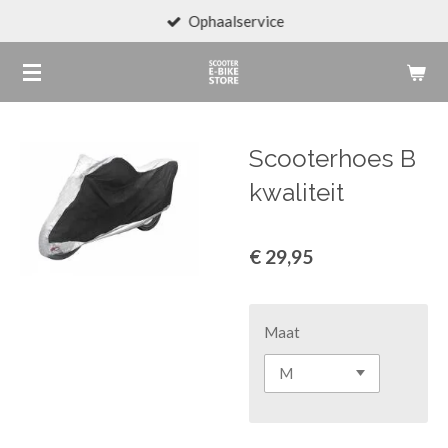
Ophaalservice
Ga
direct
naar
de
hoofdinhoud
Scooterhoes B
kwaliteit
€ 29,95
Maat