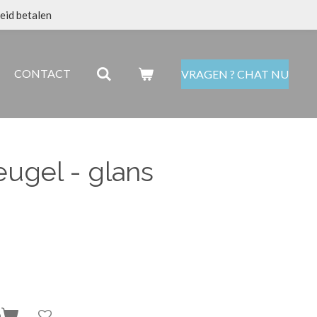
eid betalen
CONTACT
VRAGEN ? CHAT NU
ugel - glans
n