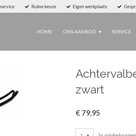
service
Ruime keuze
Eigen werkplaats
Gespr
HOME
ONS AANBOD
SERVICE
Achtervalbe
zwart
€ 79,95
In winkelwage