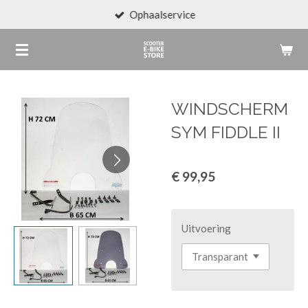
Ophaalservice
Ga
direct
naar
de
hoofdinhoud
WINDSCHERM
SYM FIDDLE II
€ 99,95
Uitvoering