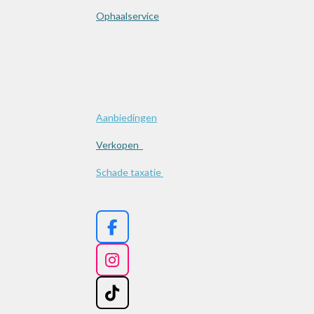
Ophaalservice
Aanbiedingen
Verkopen
Schade taxatie
F
a
c
I
e
n
b
s
T
o
t