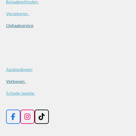
Betaalmethoden
Verzekeren
Ophaalservice
Aanbiedingen
Verkopen
Schade taxatie
F
I
T
a
n
i
c
s
k