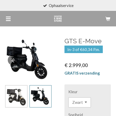
Ophaalservice
Ga
direct
naar
de
hoofdinhoud
GTS E-Move
In-3 of €60,34 P.m.
€ 2.999,00
GRATIS verzending
Kleur
Snelheid