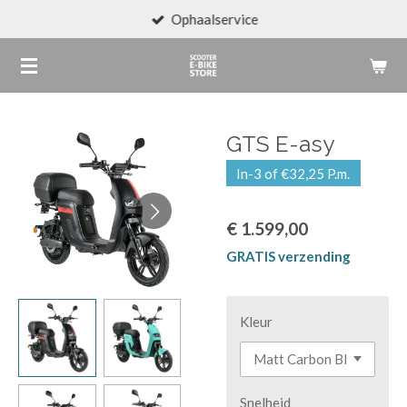
Ophaalservice
Ga
direct
naar
de
hoofdinhoud
GTS E-asy
In-3 of €32,25 P.m.
€ 1.599,00
GRATIS verzending
Kleur
Snelheid