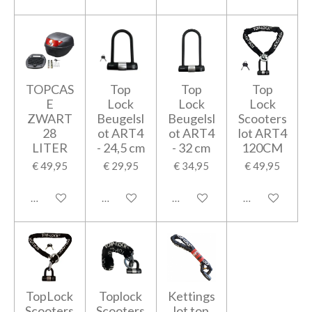
TOPCAS
Top
Top
Top
E
Lock
Lock
Lock
ZWART
Beugelsl
Beugelsl
Scooters
28
ot ART4
ot ART4
lot ART4
LITER
- 24,5 cm
- 32 cm
120CM
€ 49,95
€ 29,95
€ 34,95
€ 49,95
In winkelwagen
In winkelwagen
In winkelwagen
In winkelwage
TopLock
Toplock
Kettings
Scooters
Scooters
lot top