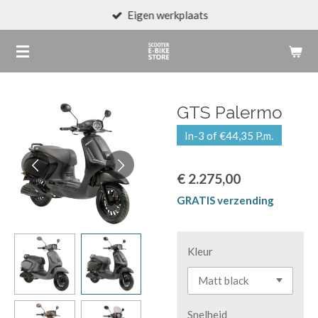
Eigen werkplaats
Ga
direct
naar
de
hoofdinhoud
GTS Palermo
In-3 of €44,35 P.m.
€ 2.275,00
GRATIS verzending
Kleur
Snelheid