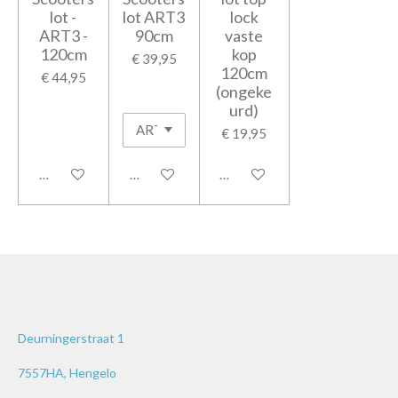
lot -
lot ART3
lock
ART3 -
90cm
vaste
120cm
kop
€ 39,95
120cm
€ 44,95
(ongeke
urd)
€ 19,95
In winkelwagen
In winkelwagen
In winkelwagen
Deurningerstraat 1
7557HA, Hengelo