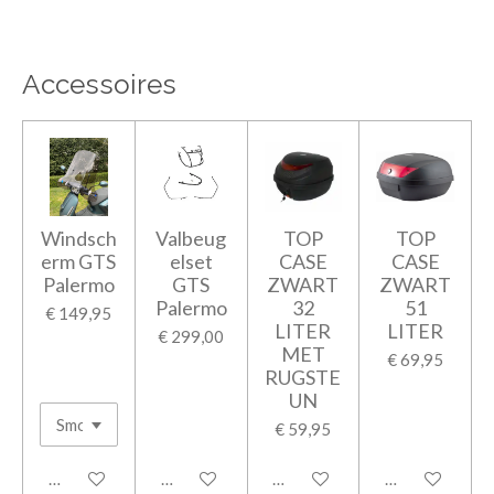
Accessoires
Windsch
Valbeug
TOP
TOP
erm GTS
elset
CASE
CASE
Palermo
GTS
ZWART
ZWART
Palermo
32
51
€ 149,95
LITER
LITER
€ 299,00
MET
€ 69,95
RUGSTE
UN
€ 59,95
In winkelwagen
In winkelwagen
In winkelwagen
In winkelwage