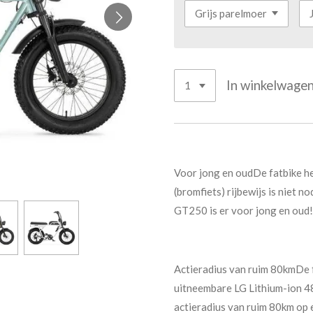
In winkelwage
Voor jong en oudDe fatbike h
(bromfiets) rijbewijs is niet n
GT250 is er voor jong en oud!
Actieradius van ruim 80kmDe f
uitneembare LG Lithium-ion 4
actieradius van ruim 80km op 