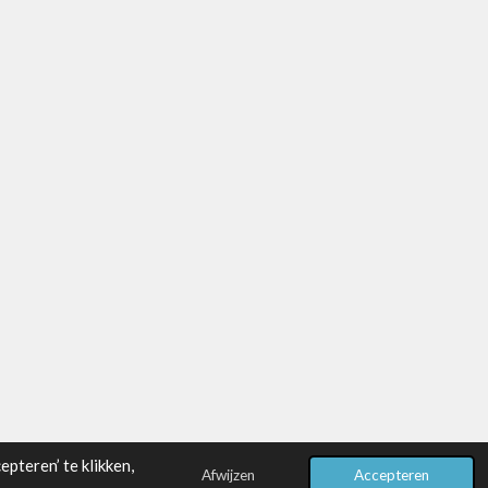
pteren’ te klikken,
Afwijzen
Accepteren