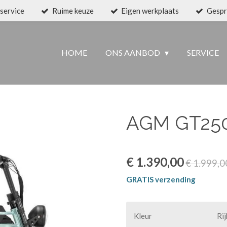
service
Ruime keuze
Eigen werkplaats
Gespr
HOME
ONS AANBOD
SERVICE
AGM GT25
€ 1.390,00
€ 1.999,0
GRATIS verzending
Kleur
Rij