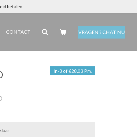
eid betalen
CONTACT
VRAGEN ? CHAT NU
0
In-3 of €28,03 P.m.
0
klaar